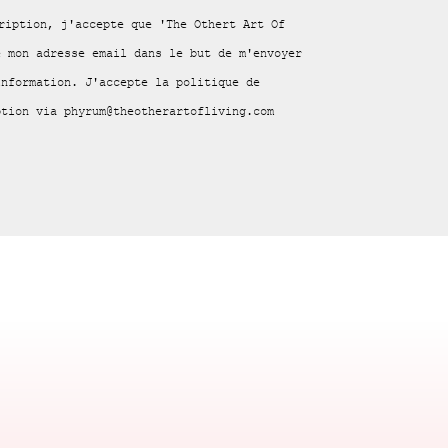
ription, j'accepte que 'The Othert Art Of
e mon adresse email dans le but de m'envoyer
information. J'accepte la politique de
ption via phyrum@theotherartofliving.com