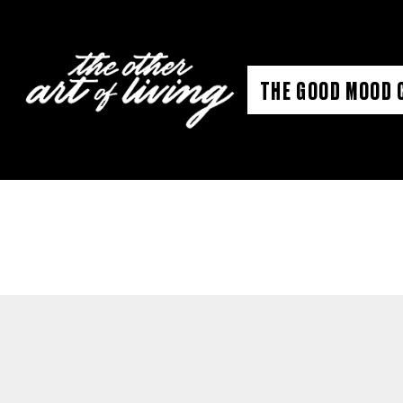
Aller
au
contenu
THE GOOD MOOD 