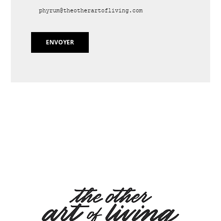
phyrum@theotherartofliving.com