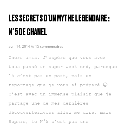
LES SECRETS D'UN MYTHE LEGENDAIRE :
N°5 DE CHANEL
avril 14, 2014
15 commentaires
Chers amis, J’espère que vous avez
tous passé un super week end, parceque
là c’est pas un post, mais un
reportage que je vous ai préparé 😉
C’est avec un immense plaisir que je
partage une de mes dernières
découvertes…vous allez me dire, mais
Sophie, le N°5 c’est pas une