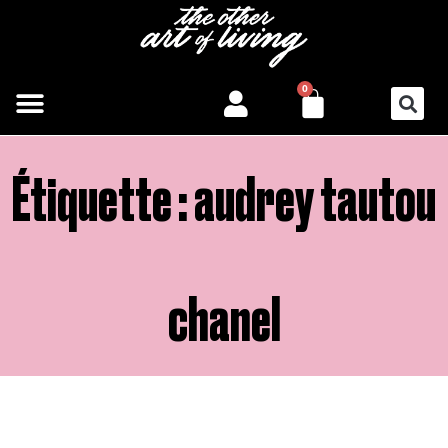
Aller
au
contenu
PANIER
0
Étiquette : audrey tautou
chanel