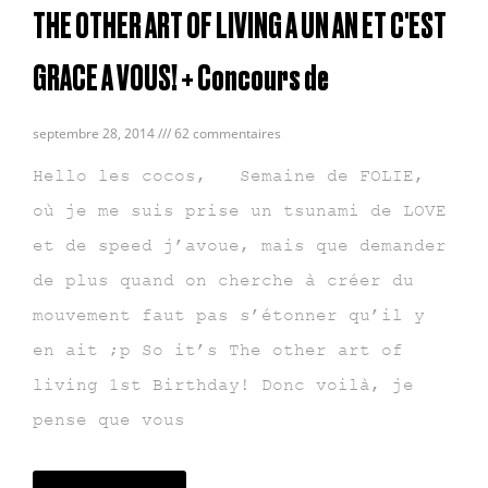
THE OTHER ART OF LIVING A UN AN ET C'EST
GRACE A VOUS! + Concours de
septembre 28, 2014
62 commentaires
Hello les cocos, Semaine de FOLIE,
où je me suis prise un tsunami de LOVE
et de speed j’avoue, mais que demander
de plus quand on cherche à créer du
mouvement faut pas s’étonner qu’il y
en ait ;p So it’s The other art of
living 1st Birthday! Donc voilà, je
pense que vous