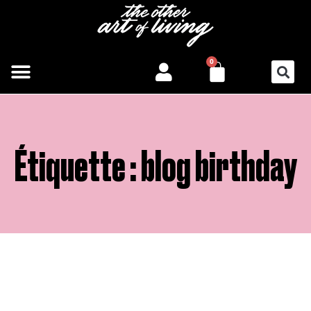
Aller
au
contenu
PANIER
0
Étiquette : blog birthday