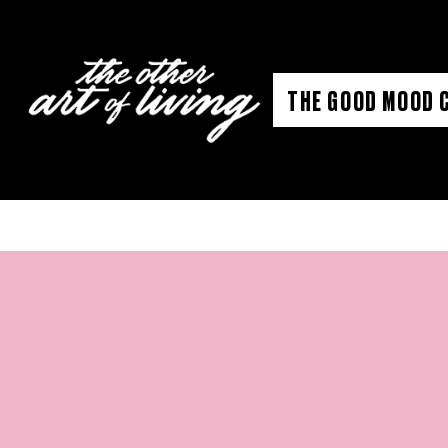
Aller
au
contenu
THE GOOD MOOD 