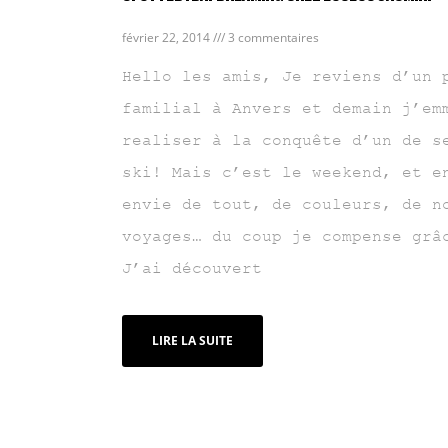
février 22, 2014
3 commentaires
Hello les amis, Je reviens d’un 
familial à Anvers et demain j’em
realiser à la conquête d’un de s
ski! Mais c’est le weekend, et e
envie de tout, de couleurs, de n
voyages… du coup je compense grâ
J’ai découvert
LIRE LA SUITE