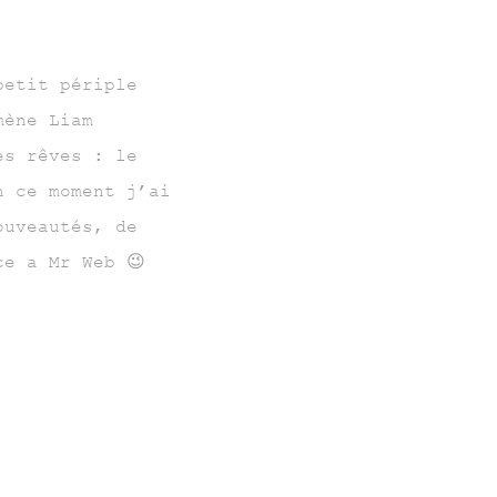
petit périple
mène Liam
es rêves : le
n ce moment j’ai
ouveautés, de
ce a Mr Web 😉