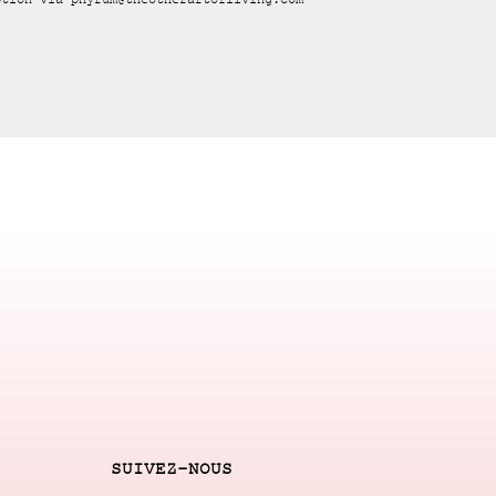
ption via phyrum@theotherartofliving.com
SUIVEZ-NOUS