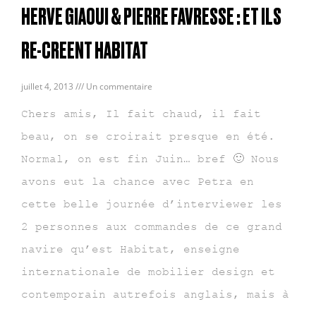
HERVE GIAOUI & PIERRE FAVRESSE : ET ILS
RE-CREENT HABITAT
juillet 4, 2013
Un commentaire
Chers amis, Il fait chaud, il fait
beau, on se croirait presque en été.
Normal, on est fin Juin… bref 🙂 Nous
avons eut la chance avec Petra en
cette belle journée d’interviewer les
2 personnes aux commandes de ce grand
navire qu’est Habitat, enseigne
internationale de mobilier design et
contemporain autrefois anglais, mais à