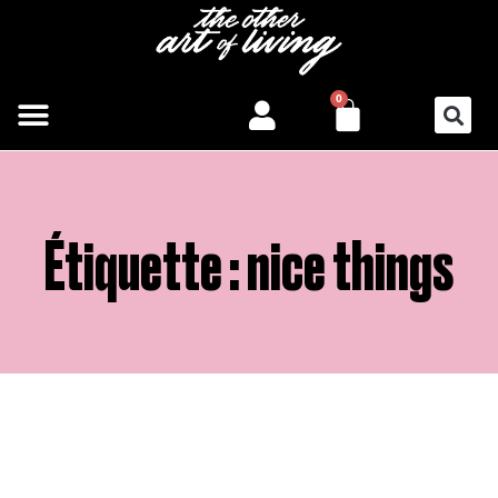
Aller
au
contenu
PANIER
0
Étiquette : nice things