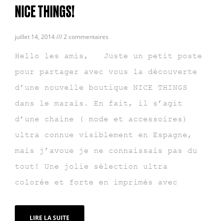
NICE THINGS!
juillet 14, 2014
2 commentaires
Hello les amis, Juste un petit poste
pour partager avec vous la découverte
d’une nouvelle boutique NICE THINGS
dans le marais. En fait, il s’agit
d’une chaine ( mode et accessoires)
ultra connue visiblement en Espagne,
mais j’avoue je ne connaissais pas du
tout! Une jolie sélection ultra
colorée et forte en imprimés avec
LIRE LA SUITE