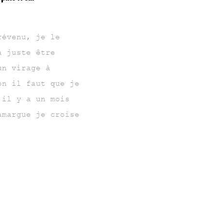
révenu, je le
a juste être
un virage à
on il faut que je
 il y a un mois
amargue je croise