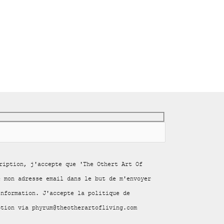
ription, j'accepte que 'The Othert Art Of
e mon adresse email dans le but de m'envoyer
information. J'accepte la politique de
ption via phyrum@theotherartofliving.com