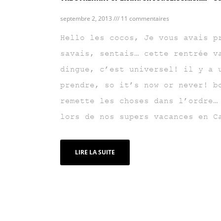
septembre 2, 2013
11 commentaires
Hello les cocos, Je vous avais p
savais, sentais… cette rentrée v
dingue, c’est universel! il y a 
prendre, so it’s now or never! b
remette les choses dans l’ordre…
lors de nos supers vacances en C
LIRE LA SUITE