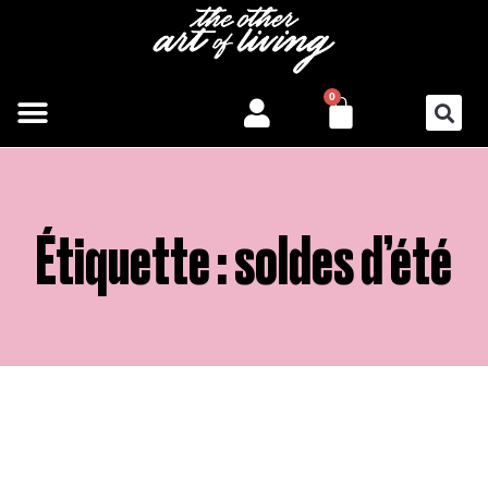
Aller
au
contenu
PANIER
0
Étiquette : soldes d’été