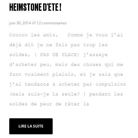
HEIMSTONE D'ETE !
juin 30, 2014
12 commentaires
Coucou les amis, Comme je vous l’ai
déjà dit je ne fais pas trop les
soldes, ( PAS DE PLACE) j’essaye
d’acheter peu, mais des choses qui me
font vraiment plaisir, et je sais que
j’ai tendance à acheter par compulsion
(mais suis-je la seule? ) pendant les
soldes de peur de râter la
LIRE LA SUITE