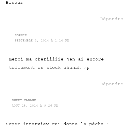
Bisous
Répondre
SOPHIE
SEPTEMBRE 3, 2014 À 1:14 PM
merci ma cheriiiiie jen ai encore
tellement en stock ahahah ;p
Répondre
SWEET CABANE
AOÛT 25, 2014 À 9:26 PM
Super interview qui donne la pêche :