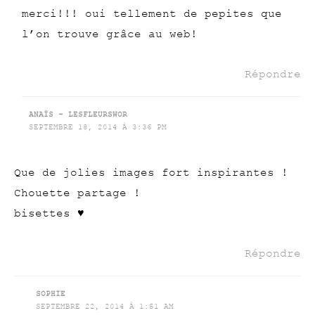
merci!!! oui tellement de pepites que
l’on trouve grâce au web!
Répondre
ANAÏS - LESFLEURSWOR
SEPTEMBRE 18, 2014 À 3:36 PM
Que de jolies images fort inspirantes !
Chouette partage !
bisettes ♥
Répondre
SOPHIE
SEPTEMBRE 22, 2014 À 1:51 AM