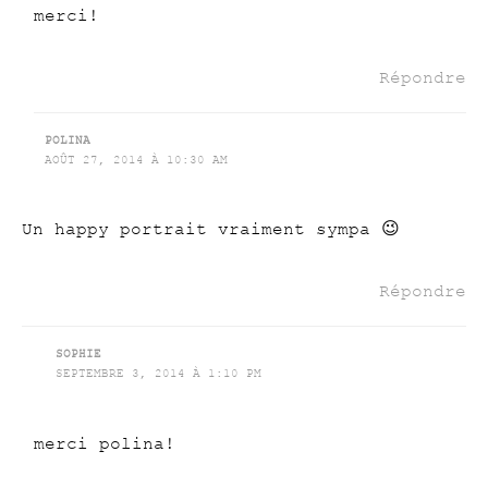
merci!
Répondre
POLINA
AOÛT 27, 2014 À 10:30 AM
Un happy portrait vraiment sympa 😉
Répondre
SOPHIE
SEPTEMBRE 3, 2014 À 1:10 PM
merci polina!