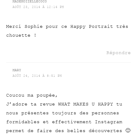
MADEMOIZELLECOCO
AOÛT 23, 2014 À 12:14 PM
Merci Sophie pour ce Happy Portrait très
chouette !
Répondre
MARY
AOÛT 24, 2014 À 8:51 PM
Coucou ma poupée,
J’adore ta revue WHAT MAKES U HAPPY tu
nous présentes toujours des personnes
formidables et effectivement Instagram
permet de faire des belles découvertes 🙂