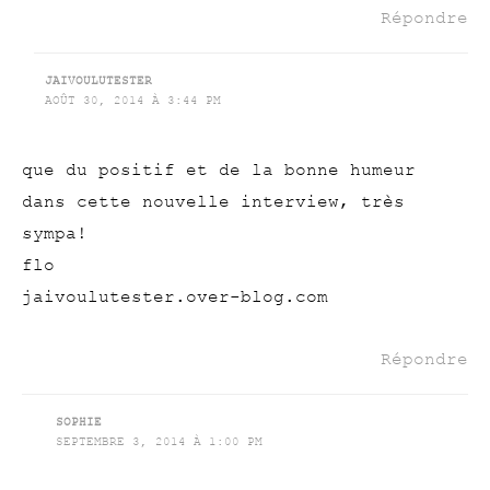
Répondre
JAIVOULUTESTER
AOÛT 30, 2014 À 3:44 PM
que du positif et de la bonne humeur
dans cette nouvelle interview, très
sympa!
flo
jaivoulutester.over-blog.com
Répondre
SOPHIE
SEPTEMBRE 3, 2014 À 1:00 PM