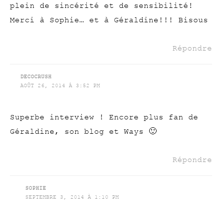
plein de sincérité et de sensibilité!
Merci à Sophie… et à Géraldine!!! Bisous
Répondre
DECOCRUSH
AOÛT 26, 2014 À 3:52 PM
Superbe interview ! Encore plus fan de
Géraldine, son blog et Ways 🙂
Répondre
SOPHIE
SEPTEMBRE 3, 2014 À 1:10 PM