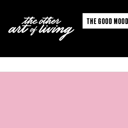
Aller
au
THE GOOD MOOD
contenu