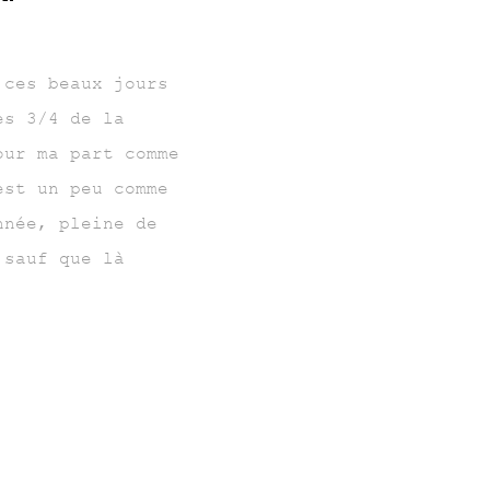
 ces beaux jours
es 3/4 de la
our ma part comme
est un peu comme
nnée, pleine de
 sauf que là