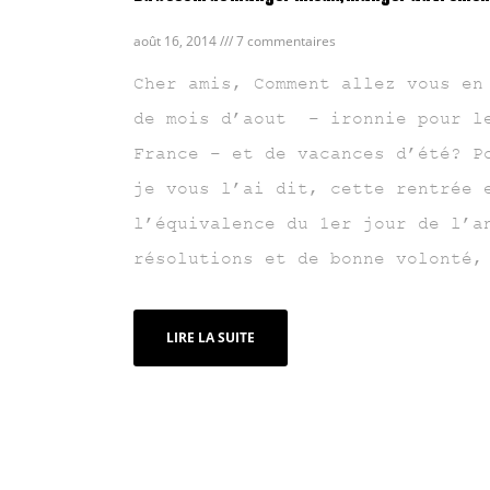
août 16, 2014
7 commentaires
Cher amis, Comment allez vous en
de mois d’aout – ironnie pour l
France – et de vacances d’été? P
je vous l’ai dit, cette rentrée 
l’équivalence du 1er jour de l’a
résolutions et de bonne volonté,
LIRE LA SUITE