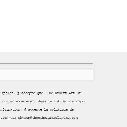
ription, j'accepte que 'The Othert Art Of
e mon adresse email dans le but de m'envoyer
information. J'accepte la politique de
ption via phyrum@theotherartofliving.com