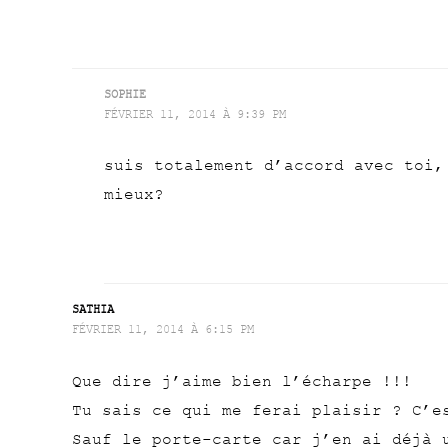
SOPHIE
FÉVRIER 11, 2014 À 9:39 PM
suis totalement d’accord avec toi,
mieux?
SATHIA
FÉVRIER 11, 2014 À 6:15 PM
Que dire j’aime bien l’écharpe !!!
Tu sais ce qui me ferai plaisir ? C’e
Sauf le porte-carte car j’en ai déjà 