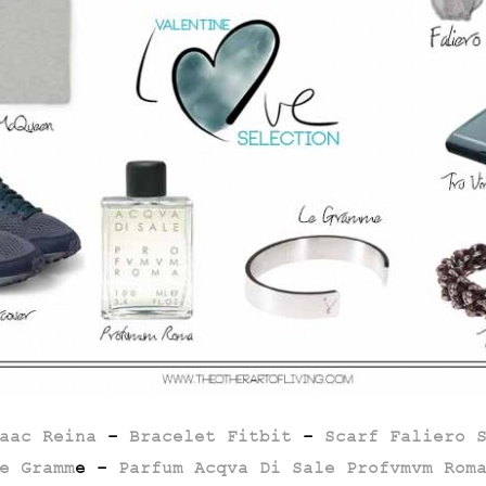
aac Reina
–
Bracelet Fitbit
–
Scarf Faliero 
e Gramm
e –
Parfum Acqva Di Sale Profvmvm Rom