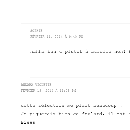
SOPHIE
FÉVRIER 11, 2014 À 9:40 PM
hahha bah c plutot à aurelie non? 
ANDARA VIOLETTE
FÉVRIER 13, 2014 À 11:08 PM
cette sélection me plait beaucoup …
Je piquerais bien ce foulard, il est 
Bises