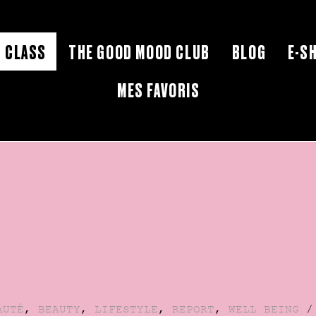
 CLASS
THE GOOD MOOD CLUB
BLOG
E-S
MES FAVORIS
AUTÉ
,
BEAUTY
,
LIFESTYLE
,
REPORT
,
WELL BEING
/