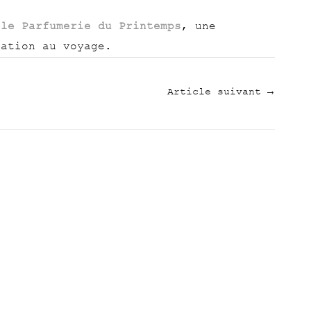
lle Parfumerie du Printemps
, une
tation au voyage.
Article suivant
→