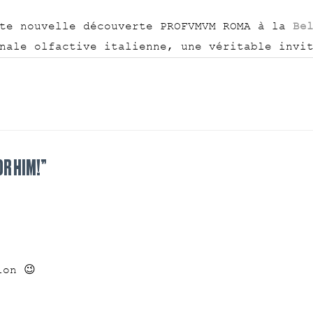
te nouvelle découverte PROFVMVM ROMA à la
Be
nale olfactive italienne, une véritable invi
OR HIM!”
ion 😉