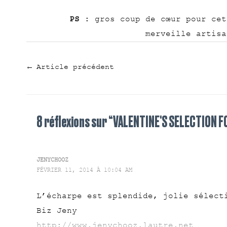
PS
: gros coup de cœur pour cet
merveille artisa
←
Article précédent
8 réflexions sur “VALENTINE'S SELECTION F
JENYCHOOZ
FÉVRIER 11, 2014 À 10:04 AM
L’écharpe est splendide, jolie sélect
Biz Jeny
http://www.jenychooz.lautre.net