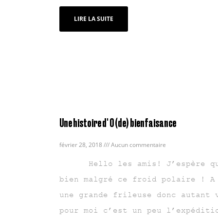
LIRE LA SUITE
Une histoire d' O (de) bienfaisance
février 28, 2018
Aucun commentaire
Hello les amis! J’espère que
bien malgré ce froid polaire ! A
une grande frileuse donc autant 
pour moi c’est un peu l’expéditi