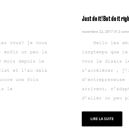
Just do it! But do it rig
novembre 22, 2017
2 comm
z vous? je vous
Hello les amis
r enfin un peu la
longtemps que je
3 mois depuis le
vous le disais l
riat et l’au delà
s’accélérer , j’
ncore une fois
d’entrepreneuse 
is le
arrivent, s’adap
d’aller un peu p
LIRE LA SUITE