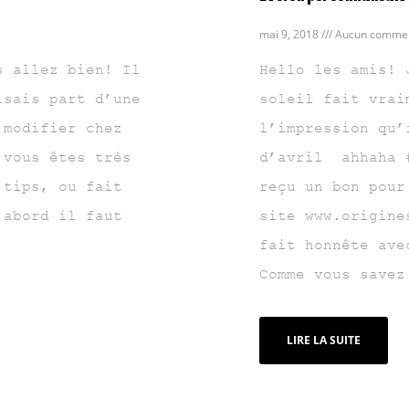
mai 9, 2018
Aucun commen
s allez bien! Il
Hello les amis! 
isais part d’une
soleil fait vrai
 modifier chez
l’impression qu’
 vous êtes très
d’avril ahhaha #
 tips, ou fait
reçu un bon pour
’abord il faut
site www.origine
fait honnête ave
Comme vous savez
LIRE LA SUITE