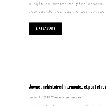
s’agit de mettre un pied dehors,
moquent de moi car je les couvre
LIRE LA SUITE
Jowae une histoire d'harmonie… et peut être un
janvier 11, 2018
Aucun commentaire