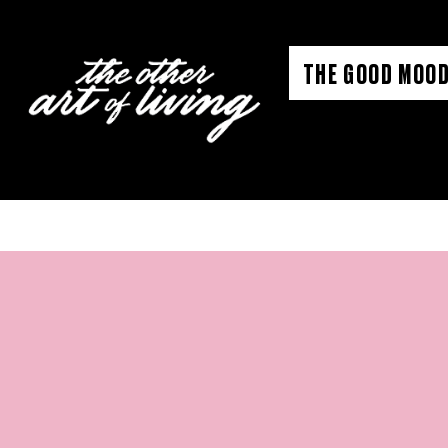
Aller
au
THE GOOD MOOD
contenu