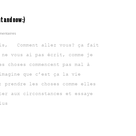
ht and now :)
entaires
, Comment allez vous? ça fait
 ne vous ai pas écrit, comme je
es choses commencent pas mal à
imagine que c’est ça la vie
: prendre les choses comme elles
ter aux circonstances et essaye
lus