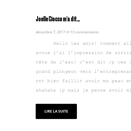
Joelle Ciocco m'a dit…
décembre 7, 2017
13 commentaires
Hello les amis! Comment alle
avoue j’ai l’impression de sorti
tête de l’eau! c’est dit ;p ces 
grand plongeon vers l’entreprena
ont bien faillit avoir ma peau e
ahahaha ;p mais je pense avoir m
LIRE LA SUITE