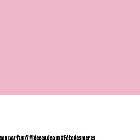
it son parfum? #ideecadeaux #Fêtedesmeres