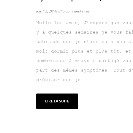
juin 12, 2018
6 commentaires
Hello les amis, J’espère que vou
y a quelques semaines je vous fa
habitude que je n’arrivais pas à
moi: dormir plus et plus tôt, et
nombreuses à m’avoir partagé vos
part des mêmes symptômes! Tout d
préciser que je
LIRE LA SUITE