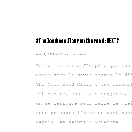
#TheGoodmoodTour on the road : NEXT?
mai 3, 2018
4 commentaires
Hello les amis, J’espère que vou
Comme vous le savez depuis le dé
The Good Mood Class c’est ensemb
l’histoire, vous nous suggérez, 
on se retrouve pour faire le ple
donc on adore l’idée de continue
depuis les débuts : Novembre