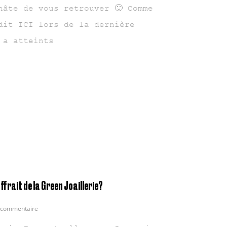
hâte de vous retrouver 🙂 Comme
dit ICI lors de la dernière
 a atteints
offrait de la Green Joaillerie?
commentaire