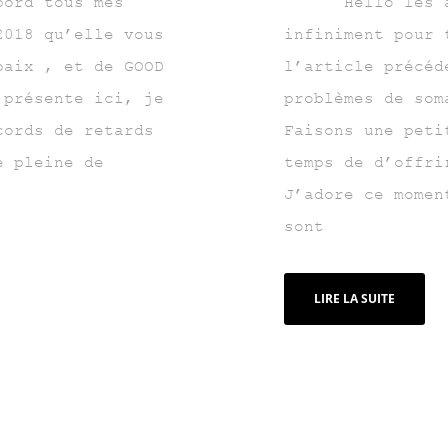
rd tous mes
Hello les amis
2018 qu’elle vous
infiniment pour 
paix , et de GOOD
l’article précéd
 présente ici, je
problèmes de som
cords de retards
Faisons une peti
e pleine de
temps de d’offri
J’adore ce momen
sont
LIRE LA SUITE