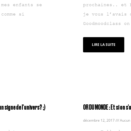
 mes enfants se
prochaines.. et 
 comme si
je vous l’avais 
Goodmoodclass on
LIRE LA SUITE
 signe de l'univers? ;)
OR DU MONDE : Et si on s'
décembre 12, 2017
Aucun 