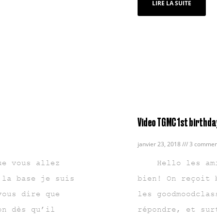
LIRE LA SUITE
Video TGMC 1st birthd
janvier 23, 2018
3 commen
 vous allez
Hello les ami
 la base je suis
bien! On reçoit 
vous dire que
les goodmoodclas
on dès qu’il
répondre, et sur