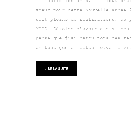
Hello les amis, Tout d’abo
voeux pour cette nouvelle année 
soit pleine de réalisations, de 
MOOD! Désolée d’avoir été si peu
pense que j’ai battu tous mes re
en tout genre, cette nouvelle vi
LIRE LA SUITE