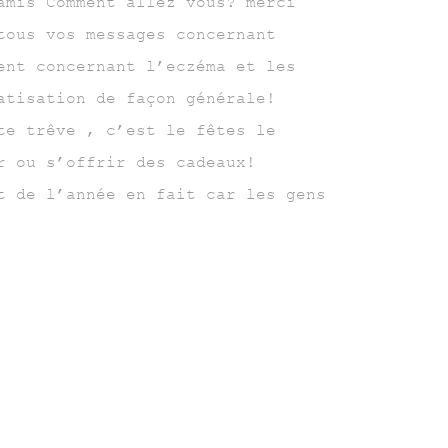
 Comment allez vous? merci
tous vos messages concernant
ent concernant l’eczéma et les
atisation de façon générale!
te trêve , c’est le fêtes le
r ou s’offrir des cadeaux!
t de l’année en fait car les gens