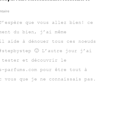
taire
J’espère que vous allez bien! ce
ment du bien, j’ai même
il aide à dénouer tous ces noeuds
stepbystep 🙂 L’autre jour j’ai
 tester et découvrir le
s-parfums.com pour être tout à
c vous que je ne connaissais pas.