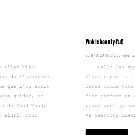
Pink is beauty-ful!
avril 10, 2018
2 commentai
s allez bien!
Hello les amis
but de l’aventure
n’avais pas fait
le que l’on écrit
cause comme vous
nous guidez, et
diet pendant un 
in de Good Mood,
peaux dont je vo
r ainsi. Donc
va beaucoup mieu