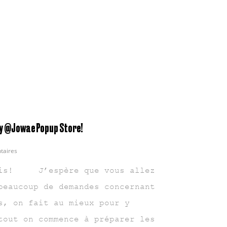
ay @Jowae Popup Store!
taires
s! J’espère que vous allez
beaucoup de demandes concernant
s, on fait au mieux pour y
tout on commence à préparer les